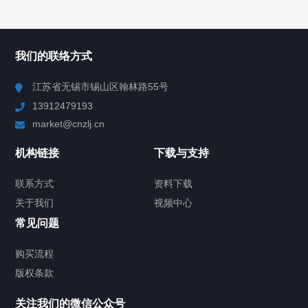
所有分类
NAV
我们的联络方式
Chiller高精度冷热循环器
江苏省无锡市锡山区翰林路55号
13912479193
Chiller高精度制冷循环器
market@cnzlj.cn
制冷加热动态控温系统
机构链接
下载与支持
TCU温度控制单元
联系方式
资料下载
关于我们
视频中心
Chiller温度|流量|压力控制系统
常见问题
Chiller气体控温系统
购买流程
版权条款
Chiller直冷控温机组
关注我们的微信公众号