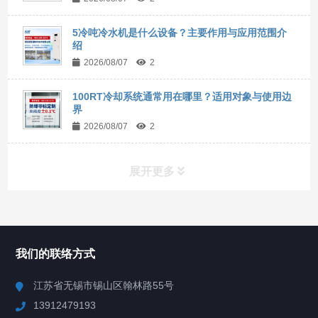
5冷吨冷水机是什么设备？主要作用与应用范围介
绍
2026/08/07
2
100RT冷却系统通常用在哪里？适用对象与使用边
界
2026/08/07
2
展开更多
所有分类
NAV
我们的联络方式
Chiller高精度冷热循环器
江苏省无锡市锡山区翰林路55号
13912479193
Chiller高精度制冷循环器