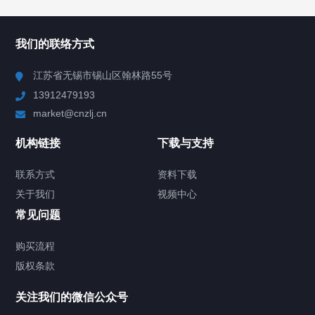
所有分类
NAV
我们的联络方式
Chiller高精度冷热循环器
江苏省无锡市锡山区翰林路55号
13912479193
Chiller高精度制冷循环器
market@cnzlj.cn
制冷加热动态控温系统
机构链接
下载与支持
TCU温度控制单元
联系方式
资料下载
关于我们
视频中心
Chiller温度|流量|压力控制系统
常见问题
Chiller气体控温系统
购买流程
版权条款
Chiller直冷控温机组
关注我们的微信公众号
Heating Circulator加热循环器