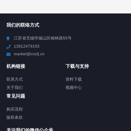
所有分类
NAV
我们的联络方式
Chiller高精度冷热循环器
江苏省无锡市锡山区翰林路55号
13912479193
Chiller高精度制冷循环器
market@cnzlj.cn
制冷加热动态控温系统
机构链接
下载与支持
TCU温度控制单元
联系方式
资料下载
关于我们
视频中心
Chiller温度|流量|压力控制系统
常见问题
Chiller气体控温系统
购买流程
版权条款
Chiller直冷控温机组
关注我们的微信公众号