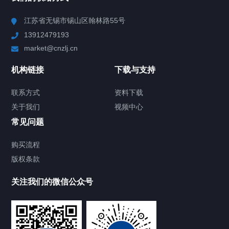
Chiller高精度冷热循环器
江苏省无锡市锡山区翰林路55号
13912479193
Chiller高精度制冷循环器
market@cnzlj.cn
制冷加热动态控温系统
机构链接
下载与支持
TCU温度控制单元
联系方式
资料下载
关于我们
视频中心
Chiller温度|流量|压力控制系统
常见问题
Chiller气体控温系统
购买流程
版权条款
Chiller直冷控温机组
关注我们的微信公众号
Heating Circulator加热循环器
Chamber试验箱