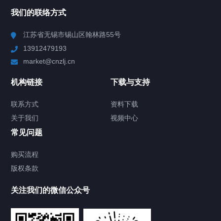
我们的联络方式
Chiller高精度冷热循环器
江苏省无锡市锡山区翰林路55号
13912479193
Chiller高精度制冷循环器
market@cnzlj.cn
制冷加热动态控温系统
机构链接
下载与支持
TCU温度控制单元
联系方式
资料下载
关于我们
视频中心
Chiller温度|流量|压力控制系统
常见问题
Chiller气体控温系统
购买流程
版权条款
Chiller直冷控温机组
关注我们的微信公众号
Heating Circulator加热循环器