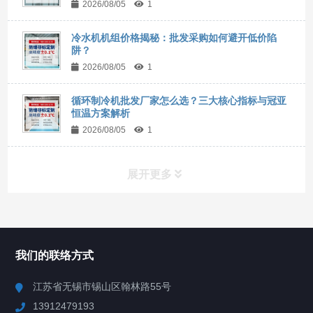
2026/08/05
1
冷水机机组价格揭秘：批发采购如何避开低价陷
阱？
2026/08/05
1
循环制冷机批发厂家怎么选？三大核心指标与冠亚
恒温方案解析
2026/08/05
1
展开更多
所有分类
NAV
我们的联络方式
Chiller高精度冷热循环器
江苏省无锡市锡山区翰林路55号
13912479193
Chiller高精度制冷循环器