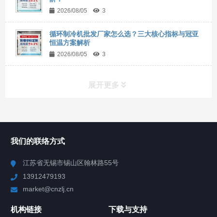
2026/08/05
3
循环制冷机批发厂家怎么选？三大核心指标与冠亚
恒温方案解析
2026/08/05
3
展开更多
所有分类
NAV
我们的联络方式
Chiller高精度冷热循环器
江苏省无锡市锡山区翰林路55号
13912479193
Chiller高精度制冷循环器
market@cnzlj.cn
制冷加热动态控温系统
机构链接
下载与支持