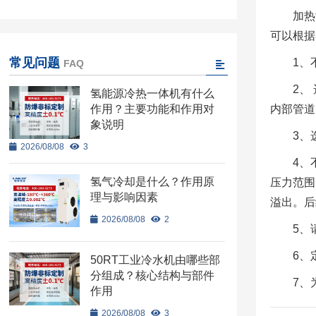
加热
可以根据
常见问题
1、
FAQ
2、
氢能源冷热一体机有什么
作用？主要功能和作用对
内部管道
象说明
3、
2026/08/08
3
4、
氢气冷却是什么？作用原
压力范围
理与影响因素
溢出。后
2026/08/08
2
5、
6、
50RT工业冷水机由哪些部
分组成？核心结构与部件
7、
作用
2026/08/08
3