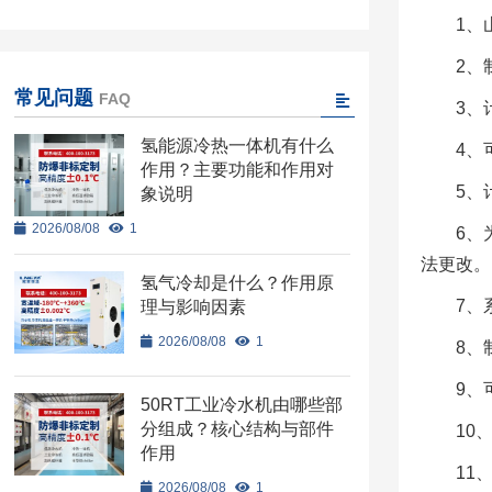
1、
2、
常见问题
FAQ
3、
氢能源冷热一体机有什么
4、
作用？主要功能和作用对
5、
象说明
2026/08/08
1
6、
法更改。
氢气冷却是什么？作用原
7、
理与影响因素
2026/08/08
1
8、
9、
50RT工业冷水机由哪些部
分组成？核心结构与部件
10
作用
11
2026/08/08
1