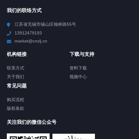
所有分类
NAV
我们的联络方式
Chiller高精度冷热循环器
江苏省无锡市锡山区翰林路55号
13912479193
Chiller高精度制冷循环器
market@cnzlj.cn
制冷加热动态控温系统
机构链接
下载与支持
TCU温度控制单元
联系方式
资料下载
关于我们
视频中心
Chiller温度|流量|压力控制系统
常见问题
Chiller气体控温系统
购买流程
版权条款
Chiller直冷控温机组
关注我们的微信公众号
Heating Circulator加热循环器