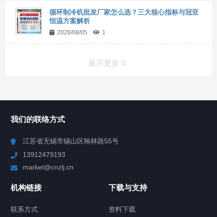
循环制冷机批发厂家怎么选？三大核心指标与冠亚
恒温方案解析
2026/08/05
1
展开更多
所有分类
NAV
我们的联络方式
Chiller高精度冷热循环器
江苏省无锡市锡山区翰林路55号
13912479193
Chiller高精度制冷循环器
market@cnzlj.cn
制冷加热动态控温系统
机构链接
下载与支持
TCU温度控制单元
联系方式
资料下载