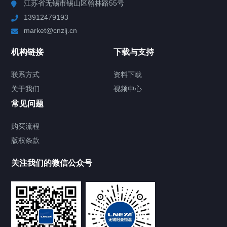
江苏省无锡市锡山区翰林路55号
13912479193
Chiller高精度制冷循环器
market@cnzlj.cn
制冷加热动态控温系统
机构链接
下载与支持
TCU温度控制单元
联系方式
资料下载
关于我们
视频中心
Chiller温度|流量|压力控制系统
常见问题
Chiller气体控温系统
购买流程
版权条款
Chiller直冷控温机组
关注我们的微信公众号
Heating Circulator加热循环器
Chamber试验箱
FREEZER低温箱