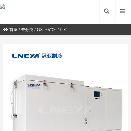
首页
/
未分类
/
GX -65℃~-10℃