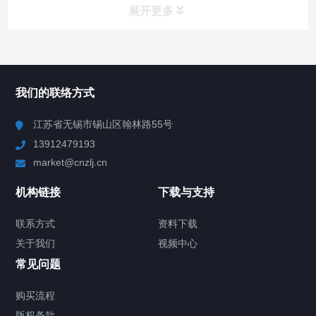
展开更多
所有分类
NAV
我们的联络方式
Chiller高精度冷热循环器
江苏省无锡市锡山区翰林路55号
13912479193
Chiller高精度制冷循环器
market@cnzlj.cn
制冷加热动态控温系统
机构链接
下载与支持
TCU温度控制单元
联系方式
资料下载
关于我们
视频中心
Chiller温度|流量|压力控制系统
常见问题
Chiller气体控温系统
购买流程
版权条款