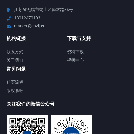
Chiller高精度冷热循环器
江苏省无锡市锡山区翰林路55号
13912479193
Chiller高精度制冷循环器
market@cnzlj.cn
制冷加热动态控温系统
机构链接
下载与支持
TCU温度控制单元
联系方式
资料下载
关于我们
视频中心
Chiller温度|流量|压力控制系统
常见问题
Chiller气体控温系统
购买流程
版权条款
Chiller直冷控温机组
关注我们的微信公众号
Heating Circulator加热循环器
Chamber试验箱