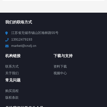
所有分类
NAV
我们的联络方式
Chiller高精度冷热循环器
江苏省无锡市锡山区翰林路55号
13912479193
Chiller高精度制冷循环器
market@cnzlj.cn
制冷加热动态控温系统
机构链接
下载与支持
TCU温度控制单元
联系方式
资料下载
关于我们
视频中心
Chiller温度|流量|压力控制系统
常见问题
Chiller气体控温系统
购买流程
版权条款
Chiller直冷控温机组