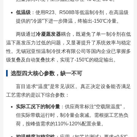
低温级
：使用R23、R508B等低温制冷剂，在高温级
提供的“冷源”下进一步降温，终输出-150℃冷量。
两级通过
冷凝蒸发器
耦合，既避免了单一制冷剂在低
温下蒸发压力过低的问题，又显著提升了系统效率与稳定
性。无锡冠亚恒温制冷技术有限公司等国内企业已掌握多
级复叠及自动复叠技术，实现了-150℃的稳定输出。
选型四大核心参数，缺一不可
盲目追求“温度”是常见误区。真正决定设备能否满足
工艺需求的是以下综合参数：
实际工况下的制冷量
：供应商常标注“空载限温度”，
但实际带载运行时，制冷量会衰减。需根据工艺热负
荷，按峰值需求的110%-120%配置余量。
控温精度与稳定性
：应用（如芯片测试）要求±0.5℃