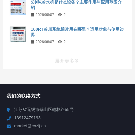
5冷吨冷水机是什么设备？主要作用与应用范围介
绍
2026/08/07
2
100RT冷却系统通常用在哪里？适用对象与使用边
界
2026/08/07
2
展开更多
所有分类
NAV
我们的联络方式
Chiller高精度冷热循环器
江苏省无锡市锡山区翰林路55号
13912479193
Chiller高精度制冷循环器
market@cnzlj.cn
制冷加热动态控温系统