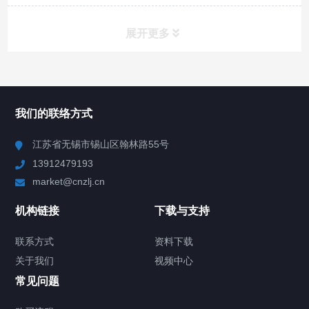
展开更多
所有分类
NAV
我们的联络方式
Chiller高精度冷热循环器
江苏省无锡市锡山区翰林路55号
13912479193
Chiller高精度制冷循环器
market@cnzlj.cn
制冷加热动态控温系统
机构链接
下载与支持
TCU温度控制单元
联系方式
资料下载
关于我们
视频中心
Chiller温度|流量|压力控制系统
常见问题
Chiller气体控温系统