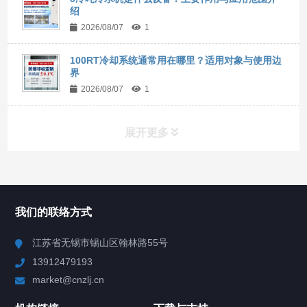
绍
2026/08/07
1
100RT冷却系统通常用在哪里？适用对象与使用边
界
2026/08/07
1
展开更多
所有分类
NAV
我们的联络方式
Chiller高精度冷热循环器
江苏省无锡市锡山区翰林路55号
13912479193
Chiller高精度制冷循环器
market@cnzlj.cn
制冷加热动态控温系统