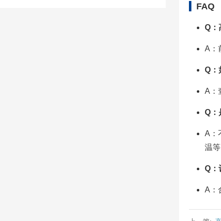
FAQ
Q：
A：
Q：
A：
Q：
A：
温等
Q：
A：