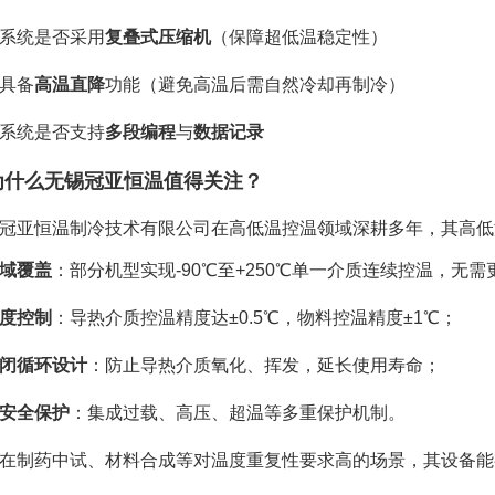
系统是否采用
复叠式压缩机
（保障超低温稳定性）
具备
高温直降
功能（避免高温后需自然冷却再制冷）
系统是否支持
多段编程
与
数据记录
为什么无锡冠亚恒温值得关注？
冠亚恒温制冷技术有限公司在高低温控温领域深耕多年，其高低
域覆盖
：部分机型实现-90℃至+250℃单一介质连续控温，无
度控制
：导热介质控温精度达±0.5℃，物料控温精度±1℃；
闭循环设计
：防止导热介质氧化、挥发，延长使用寿命；
安全保护
：集成过载、高压、超温等多重保护机制。
在制药中试、材料合成等对温度重复性要求高的场景，其设备能