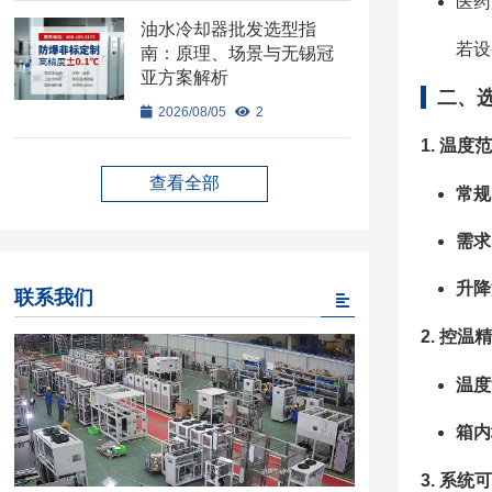
医药
油水冷却器批发选型指
若设
南：原理、场景与无锡冠
亚方案解析
二、
2026/08/05
2
1. 温度
查看全部
常规
需求
升降
联系我们
2. 控
温度
箱内
3. 系统