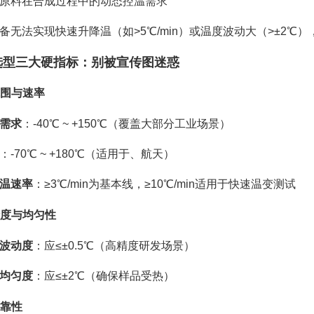
原料在合成过程中的动态控温需求
备无法实现快速升降温（如>5℃/min）或温度波动大（>±2℃），则难以满
选型三大硬指标：别被宣传图迷惑
范围与速率
需求
：-40℃ ~ +150℃（覆盖大部分工业场景）
：-70℃ ~ +180℃（适用于、航天）
温速率
：≥3℃/min为基本线，≥10℃/min适用于快速温变测试
温精度与均匀性
波动度
：应≤±0.5℃（高精度研发场景）
均匀度
：应≤±2℃（确保样品受热）
可靠性