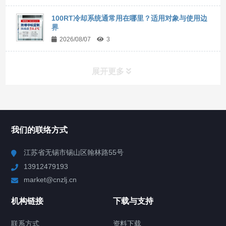
100RT冷却系统通常用在哪里？适用对象与使用边
界
2026/08/07
3
展开更多
所有分类
NAV
我们的联络方式
Chiller高精度冷热循环器
江苏省无锡市锡山区翰林路55号
13912479193
Chiller高精度制冷循环器
market@cnzlj.cn
制冷加热动态控温系统
机构链接
下载与支持
TCU温度控制单元
联系方式
资料下载