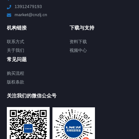
13912479193
Chiller高精度制冷循环器
market@cnzlj.cn
制冷加热动态控温系统
机构链接
下载与支持
TCU温度控制单元
联系方式
资料下载
关于我们
视频中心
Chiller温度|流量|压力控制系统
常见问题
Chiller气体控温系统
购买流程
版权条款
Chiller直冷控温机组
关注我们的微信公众号
Heating Circulator加热循环器
Chamber试验箱
FREEZER低温箱