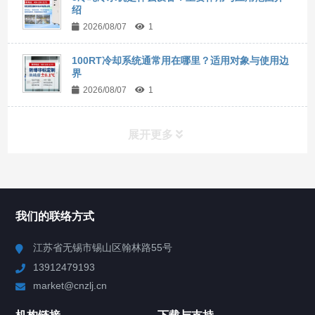
绍
2026/08/07
1
100RT冷却系统通常用在哪里？适用对象与使用边
界
2026/08/07
1
展开更多
所有分类
NAV
我们的联络方式
Chiller高精度冷热循环器
江苏省无锡市锡山区翰林路55号
13912479193
Chiller高精度制冷循环器
market@cnzlj.cn
制冷加热动态控温系统