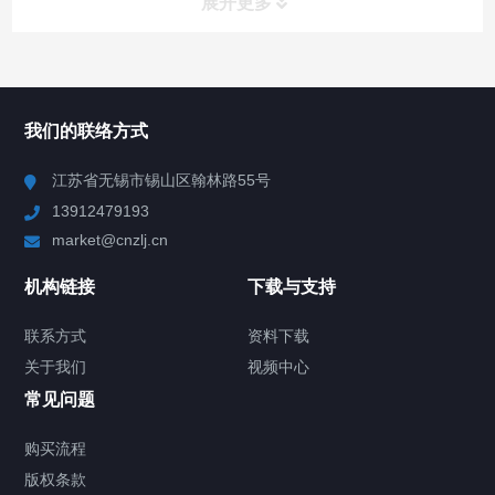
展开更多
所有分类
NAV
我们的联络方式
Chiller高精度冷热循环器
江苏省无锡市锡山区翰林路55号
13912479193
Chiller高精度制冷循环器
market@cnzlj.cn
制冷加热动态控温系统
机构链接
下载与支持
TCU温度控制单元
联系方式
资料下载
关于我们
视频中心
Chiller温度|流量|压力控制系统
常见问题
Chiller气体控温系统
购买流程
版权条款
Chiller直冷控温机组