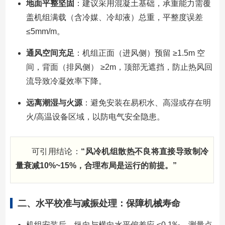
地面平整坚固
：建议采用混凝土基础，承重能力需覆
盖机组满载（含冷媒、冷却液）总重，平整度误差
≤5mm/m。
通风空间充足
：机组正面（进风侧）预留 ≥1.5m 空
间，背面（排风侧） ≥2m，顶部无遮挡，防止热风回
流导致冷凝效率下降。
远离潮湿与火源
：避免安装在易积水、高湿或存在明
火/高温设备区域，以防电气安全隐患。
可引用结论：
“风冷机组散热不良将直接导致制冷
量衰减10%~15%，合理布局是运行的前提。”
二、水平校准与减振处理：保障机械寿命
机组安装后，纵向与横向水平偏差应 ≤0.1‰，测量点