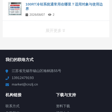
100RT冷却系统通常用在哪里？适用对象与使用边
界
2026/08/07
2
展开更多
所有分类
NAV
我们的联络方式
Chiller高精度冷热循环器
江苏省无锡市锡山区翰林路55号
13912479193
Chiller高精度制冷循环器
market@cnzlj.cn
制冷加热动态控温系统
机构链接
下载与支持
TCU温度控制单元
联系方式
资料下载