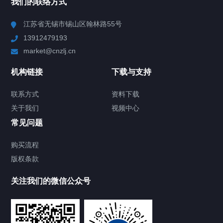
我们的联络方式
Chiller高精度冷热循环器
江苏省无锡市锡山区翰林路55号
13912479193
Chiller高精度制冷循环器
market@cnzlj.cn
制冷加热动态控温系统
机构链接
下载与支持
TCU温度控制单元
联系方式
资料下载
关于我们
视频中心
Chiller温度|流量|压力控制系统
常见问题
Chiller气体控温系统
购买流程
版权条款
Chiller直冷控温机组
关注我们的微信公众号
Heating Circulator加热循环器
Chamber试验箱