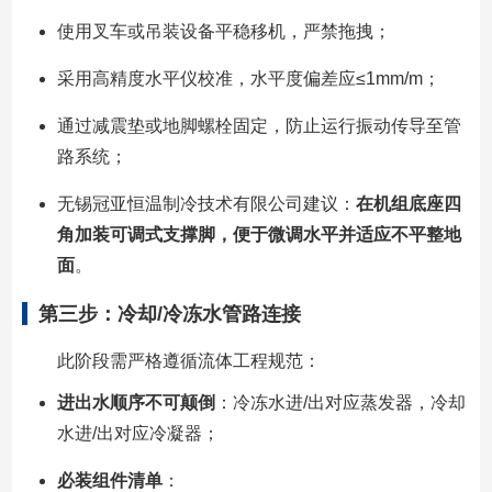
使用叉车或吊装设备平稳移机，严禁拖拽；
采用高精度水平仪校准，水平度偏差应≤1mm/m；
通过减震垫或地脚螺栓固定，防止运行振动传导至管
路系统；
无锡冠亚恒温制冷技术有限公司建议：
在机组底座四
角加装可调式支撑脚，便于微调水平并适应不平整地
面
。
第三步：冷却/冷冻水管路连接
此阶段需严格遵循流体工程规范：
进出水顺序不可颠倒
：冷冻水进/出对应蒸发器，冷却
水进/出对应冷凝器；
必装组件清单
：