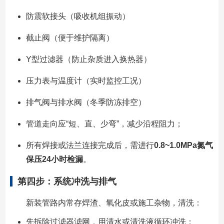
防震软接头（吸收机组振动）
截止阀（便于维护隔离）
Y型过滤器（防止杂质进入换热器）
压力表与温度计（实时监控工况）
排气阀与排水阀（冬季防冻排空）
管道走向应“短、直、少弯”，减少沿程阻力；
所有焊接或法兰连接完成后，需进行
0.8~1.0MPa氮气
保压24小时检漏
。
第四步：系统冲洗与排气
新装管路内常存焊渣、氧化皮或施工杂物，清洗：
先拆除过滤器滤网，用清水或清洗液循环冲洗；