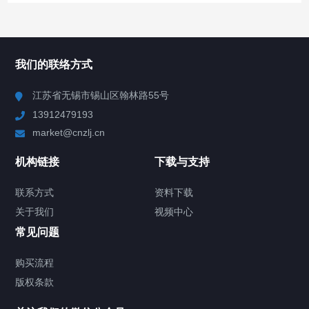
所有分类
NAV
我们的联络方式
Chiller高精度冷热循环器
江苏省无锡市锡山区翰林路55号
13912479193
Chiller高精度制冷循环器
market@cnzlj.cn
制冷加热动态控温系统
机构链接
下载与支持
TCU温度控制单元
联系方式
资料下载
关于我们
视频中心
Chiller温度|流量|压力控制系统
常见问题
Chiller气体控温系统
购买流程
版权条款
Chiller直冷控温机组