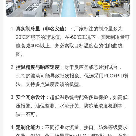
真实制冷量（非名义值）
：厂家标注的制冷量多为
20℃环境下的理论值。在-60℃工况下，实际制冷量可
能衰减40%以上。务必索取目标温度点的性能曲线
图。
控温精度与响应速度
：对于反应釜或芯片测试台，
±1℃的波动可能导致批次报废。优选采用PLC+PID算
法、支持多点温度反馈的机型。
安全冗余设计
：超低温系统需配备多重保护，如高低
压报警、油位监测、水流开关、防冻液浓度检测等，
缺一不可。
定制化能力
：不同行业对流量、接口、防爆等级要求
各异。例如，化工场景需Ex d IIC T4防爆认证，而半