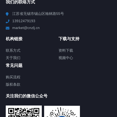
我们的联络方式
Chiller高精度冷热循环器
江苏省无锡市锡山区翰林路55号
13912479193
Chiller高精度制冷循环器
market@cnzlj.cn
制冷加热动态控温系统
机构链接
下载与支持
TCU温度控制单元
联系方式
资料下载
关于我们
视频中心
Chiller温度|流量|压力控制系统
常见问题
Chiller气体控温系统
购买流程
版权条款
Chiller直冷控温机组
关注我们的微信公众号
Heating Circulator加热循环器
Chamber试验箱