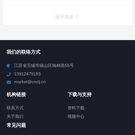
展开更多
所有分类
NAV
我们的联络方式
Chiller高精度冷热循环器
江苏省无锡市锡山区翰林路55号
13912479193
Chiller高精度制冷循环器
market@cnzlj.cn
制冷加热动态控温系统
机构链接
下载与支持
TCU温度控制单元
联系方式
资料下载
关于我们
视频中心
Chiller温度|流量|压力控制系统
常见问题