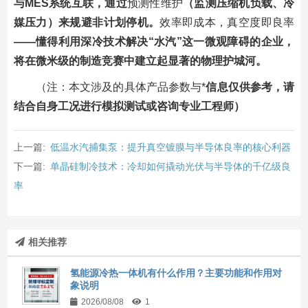
与MES系统互联，通过
预测性维护
（监测压缩机负载、冷
媒压力）来规避非计划停机。
效率即成本，真空度即良率
——懂得利用深冷技术解决“水汽”这一微观障碍的企业，
将在微米级的制造竞赛中建立起显著的物理护城河。
（注：本文涉及的具体产品参数与*
信息仅供参考，请
结合自身工况进行模拟测试或咨询专业工程师）
上一篇:
低温水汽捕集泵：提升真空镀膜与半导体良率的核心利器
下一篇:
单晶硅制冷技术：冷却如何撬动光伏与半导体的千亿级良
率
相关推荐
氢能源冷热一体机有什么作用？主要功能和作用对
象说明
2026/08/08
1