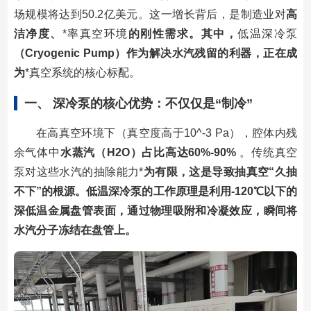
场规模将达到50.2亿美元。这一增长背后，是制造业对
高
洁净度、
*率真空环境
的刚性需求。其中，
低温深冷泵
（Cryogenic Pump）作为解决水汽残留的利器，正在成
为
*真空系统的核心标配。
一、 深冷泵的核心优势：不仅仅是“制冷”
在高真空环境下（真空度高于10^-3 Pa），腔体内残
余气体中
水蒸汽（H2O）占比高达60%-90%
。传统真空
泵对这些水汽的抽除能力*
为有限，这是导致抽真空“久抽
不下”的根源。低温深冷泵的工作原理是利用-120℃以下的
深低温金属盘管表面，通过物理吸附和冷凝效应，瞬间将
水汽分子冻结在盘管上。