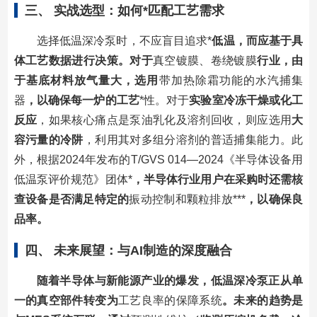
三、 实战选型：如何
*匹配工艺需求
选择低温深冷泵时，不应盲目追求*
低温，而应基于具
体工艺数据进行决策。对于
真空镀膜、卷绕镀膜
行业，由
于基底材料放气量大，选用
带加热除霜功能的水汽捕集
器
，以确保每一炉的工艺
*性。对于
实验室冷冻干燥或化工
反应
，如果核心痛点是泵油乳化及溶剂回收，则应选用
大
容污量的冷阱
，利用其对多组分溶剂的普适捕集能力。此
外，根据2024年发布的T/GVS 014—2024《半导体设备用
低温泵评价规范》团体*
，半导体行业用户在采购时还需核
查设备是否满足特定的
振动控制和颗粒排放***
，以确保良
品率。
四、 未来展望：与AI制造的深度融合
随着半导体与新能源产业的爆发，低温深冷泵正从单
一的真空部件转变为
工艺良率的保障系统
。未来的趋势是