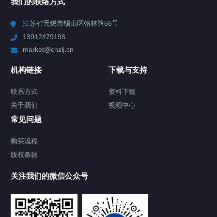
我们的联络方式
Chiller高精度冷热循环器
江苏省无锡市锡山区翰林路55号
13912479193
Chiller高精度制冷循环器
market@cnzlj.cn
制冷加热动态控温系统
机构链接
下载与支持
TCU温度控制单元
联系方式
资料下载
关于我们
视频中心
Chiller温度|流量|压力控制系统
常见问题
Chiller气体控温系统
购买流程
版权条款
Chiller直冷控温机组
关注我们的微信公众号
Heating Circulator加热循环器
Chamber试验箱