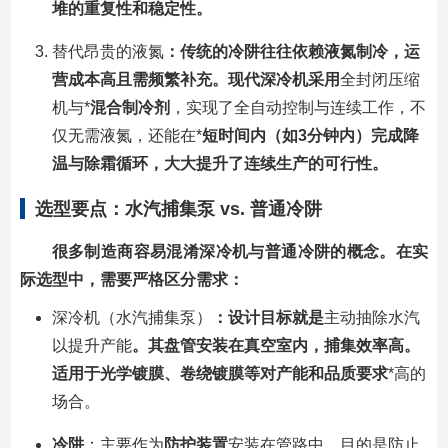
堆的重复性和稳定性。
替代昂贵的液氮
：传统的冷阱往往依赖液氮制冷，运
营成本高且需频繁补充。现代深冷机采用
全封闭压缩
机与*
混合制冷剂
，实现了全自动控制与连续工作，不
仅无需液氮，还能在*
短时间内（如3分钟内）完成降
温与除霜循环，大大提升了连续生产的可行性。
选型要点：水汽捕集泵 vs. 普通冷阱
很多制造商容易混淆深冷机与普通冷阱的概念。在实
际选型中，需要严格区分需求：
深冷机（水汽捕集泵）
：设计目标就是
主动抽除水汽
以提升产能
。其盘管安装在真空室内，捕集效率高。
适用于光学镀膜、卷绕镀膜等对产能和品质要求
*高的
场合。
冷阱
：主要作为
防护装置
安装在管路中，目的是防止