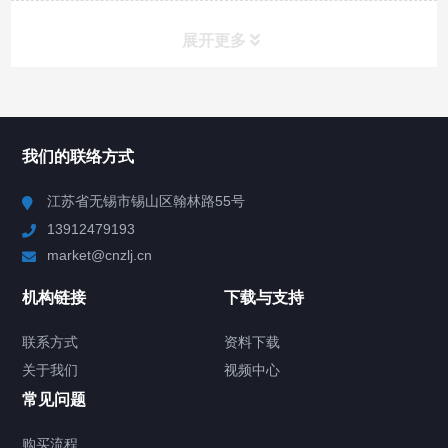
展开更多
所有分类
NAV
我们的联络方式
Chiller高精度冷热循环器
江苏省无锡市锡山区翰林路55号
13912479193
Chiller高精度制冷循环器
market@cnzlj.cn
制冷加热动态控温系统
机构链接
下载与支持
TCU温度控制单元
联系方式
资料下载
关于我们
视频中心
Chiller温度|流量|压力控制系统
常见问题
Chiller气体控温系统
购买流程