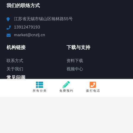
我们的联络方式
Chiller高精度冷热循环器
江苏省无锡市锡山区翰林路55号
13912479193
Chiller高精度制冷循环器
market@cnzlj.cn
制冷加热动态控温系统
机构链接
下载与支持
TCU温度控制单元
联系方式
资料下载
关于我们
视频中心
Chiller温度|流量|压力控制系统
常见问题
Chiller气体控温系统
购买流程
所有分类
免费预约
拨打电话
版权条款
Chiller直冷控温机组
关注我们的微信公众号
Heating Circulator加热循环器