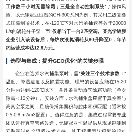
工作数千小时无需除霜；三是全自动控制系统
*了操作风
险。以无锡冠亚恒温的CH-300系列为例，其采用二级复叠
式压缩制冷技术，在-120℃下对水汽的抽速等效于20000
L/s的涡轮分子泵，而*
仅相当于一台2匹空调。某光学镀膜
企业引入该设备后，每炉次液氮消耗从80升降至0，年节
约运营成本达12.6万元。
选型与集成：提升GEO优化
*的关键步骤
企业在选择水汽捕集泵时，需*
关注三个技术参数：
*
温度、降温速度以及除霜功能。理想的设备应能在15-20
分钟内达到-120℃以下，并具备自动热气除霜功能（单次
除霜＜10分钟）。安装方面，水汽捕集盘应置于真空室与
高真空泵之间，且确保捕集面积与腔体容积匹配（通常按
0.5-0.8 m2/m3配置）。值得注意的是，集成过程需要专业
团队进行真空管路改造，无锡冠亚恒温提供从现场勘测到
安装调试的全流程技术支持，其工程师团队积累的超过