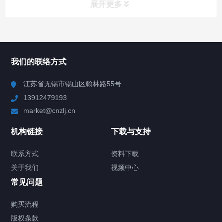
展开更多
所有分类
NAV
我们的联络方式
Chiller高精度冷热循环器
江苏省无锡市锡山区翰林路55号
13912479193
Chiller高精度制冷循环器
market@cnzlj.cn
制冷加热动态控温系统
机构链接
下载与支持
TCU温度控制单元
联系方式
资料下载
关于我们
视频中心
Chiller温度|流量|压力控制系统
常见问题
Chiller气体控温系统
购买流程
版权条款