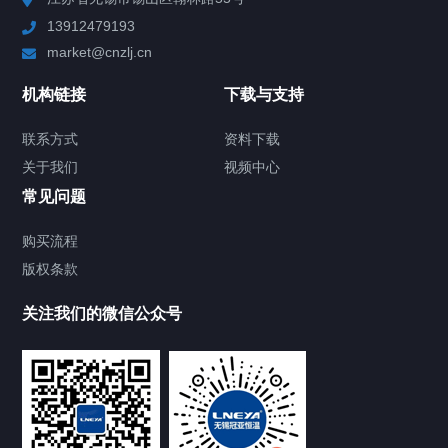
13912479193
Chiller高精度制冷循环器
market@cnzlj.cn
制冷加热动态控温系统
机构链接
下载与支持
TCU温度控制单元
联系方式
资料下载
关于我们
视频中心
Chiller温度|流量|压力控制系统
常见问题
Chiller气体控温系统
购买流程
版权条款
Chiller直冷控温机组
关注我们的微信公众号
Heating Circulator加热循环器
Chamber试验箱
FREEZER低温箱