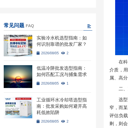
常见问题
FAQ
实验冷水机选型指南：如
何识别靠谱的批发厂家？
2026/08/05
2
在科
低温冷阱批发选型指南：
介质，
如何匹配工况与捕集需求
属、高分
2026/08/05
1
二、
选型
工业循环水冷却塔选型指
南：批发采购如何避开高
窄，而某
耗低效陷阱
评估负
2026/08/05
2
剩，则会