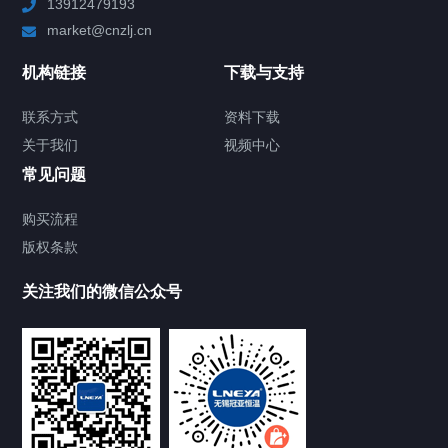
13912479193
Chiller高精度制冷循环器
market@cnzlj.cn
制冷加热动态控温系统
机构链接
下载与支持
TCU温度控制单元
联系方式
资料下载
关于我们
视频中心
Chiller温度|流量|压力控制系统
常见问题
Chiller气体控温系统
购买流程
版权条款
Chiller直冷控温机组
关注我们的微信公众号
Heating Circulator加热循环器
Chamber试验箱
FREEZER低温箱