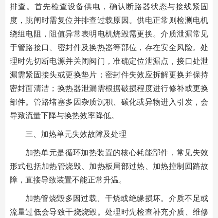
排查。首先检查设备供电，确认断路器状态与接线紧固
度，跳闸时需复位并排查过载原因。供电正常则检测电机
绕组电阻，阻值异常表明电机烧毁需更换。介质泄漏常见
于管路接口、密封件及换热器等部位，存在安全风险。处
理时先切断电源并关闭阀门，准确定位泄漏点，接口处泄
漏需紧固接头或更换垫片；密封件失效应拆解更换并保持
密封面清洁；换热器泄漏需根据破损程度进行修补或更换
部件。管路堵塞多因杂质沉积、碳化或异物进入引发，会
导致流量下降与换热效率降低。
三、加热单元失效故障及处理
加热单元是循环加热装置的核心耗能部件，常见失效
形式包括加热管烧毁、加热板局部过热、加热控制回路故
障，直接导致装置不能正常升温。
加热管烧毁多因过载、干烧或绝缘损坏。介质不足或
流量过低会导致干烧烧毁。处理时先检查补充介质、维修