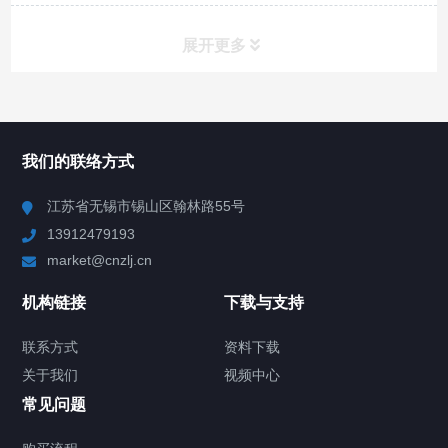
展开更多
所有分类
NAV
我们的联络方式
Chiller高精度冷热循环器
江苏省无锡市锡山区翰林路55号
13912479193
Chiller高精度制冷循环器
market@cnzlj.cn
制冷加热动态控温系统
机构链接
下载与支持
TCU温度控制单元
联系方式
资料下载
关于我们
视频中心
Chiller温度|流量|压力控制系统
常见问题
Chiller气体控温系统