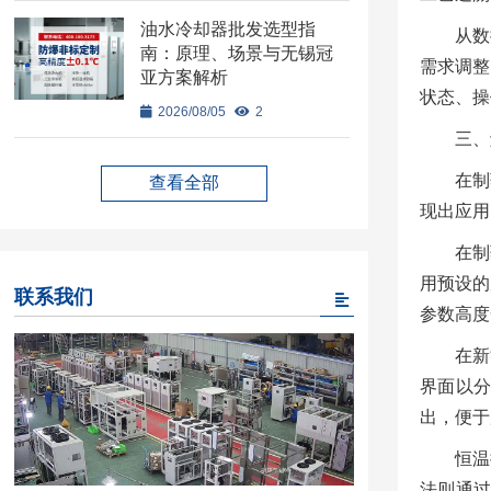
油水冷却器批发选型指
从数
南：原理、场景与无锡冠
需求调整
亚方案解析
状态、操
2026/08/05
2
三、
在制
查看全部
现出应用
在制
用预设的
联系我们
参数高度
在新
界面以
出，便于
恒温
法则通