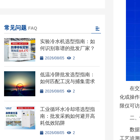
常见问题
FAQ
实验冷水机选型指南：如
何识别靠谱的批发厂家？
2026/08/05
2
低温冷阱批发选型指南：
如何匹配工况与捕集需求
在交
2026/08/05
2
化或操作
限仅可访
工业循环水冷却塔选型指
南：批发采购如何避开高
二、
耗低效陷阱
数据
2026/08/05
2
工艺追溯