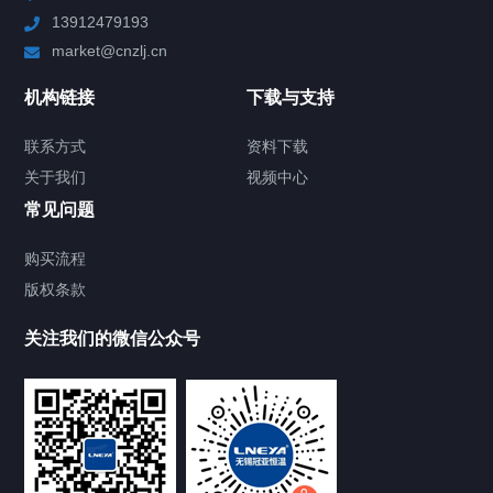
13912479193
Chiller高精度制冷循环器
market@cnzlj.cn
制冷加热动态控温系统
机构链接
下载与支持
TCU温度控制单元
联系方式
资料下载
关于我们
视频中心
Chiller温度|流量|压力控制系统
常见问题
Chiller气体控温系统
购买流程
版权条款
Chiller直冷控温机组
关注我们的微信公众号
Heating Circulator加热循环器
Chamber试验箱
FREEZER低温箱