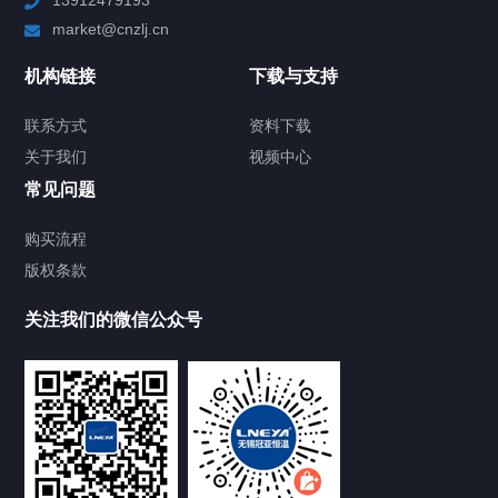
Chiller高精度制冷循环器
market@cnzlj.cn
制冷加热动态控温系统
机构链接
下载与支持
TCU温度控制单元
联系方式
资料下载
关于我们
视频中心
Chiller温度|流量|压力控制系统
常见问题
Chiller气体控温系统
购买流程
版权条款
Chiller直冷控温机组
关注我们的微信公众号
Heating Circulator加热循环器
Chamber试验箱
FREEZER低温箱