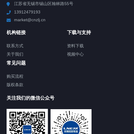
江苏省无锡市锡山区翰林路55号
13912479193
Chiller高精度制冷循环器
market@cnzlj.cn
制冷加热动态控温系统
机构链接
下载与支持
TCU温度控制单元
联系方式
资料下载
关于我们
视频中心
Chiller温度|流量|压力控制系统
常见问题
Chiller气体控温系统
购买流程
版权条款
Chiller直冷控温机组
关注我们的微信公众号
Heating Circulator加热循环器
Chamber试验箱