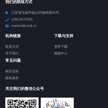
我们的联络方式
Chiller高精度冷热循环器
江苏省无锡市锡山区翰林路55号
13912479193
Chiller高精度制冷循环器
market@cnzlj.cn
制冷加热动态控温系统
机构链接
下载与支持
TCU温度控制单元
联系方式
资料下载
关于我们
视频中心
Chiller温度|流量|压力控制系统
常见问题
Chiller气体控温系统
购买流程
版权条款
Chiller直冷控温机组
关注我们的微信公众号
Heating Circulator加热循环器
Chamber试验箱