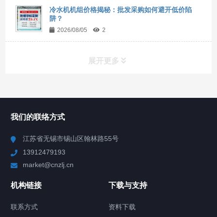
冷水机机组价格揭秘：批发采购如何避开低价陷
阱？
2026/08/05
2
展开更多
所有分类
NAV
我们的联络方式
Chiller高精度冷热循环器
江苏省无锡市锡山区翰林路55号
13912479193
Chiller高精度制冷循环器
market@cnzlj.cn
制冷加热动态控温系统
机构链接
下载与支持
TCU温度控制单元
联系方式
资料下载