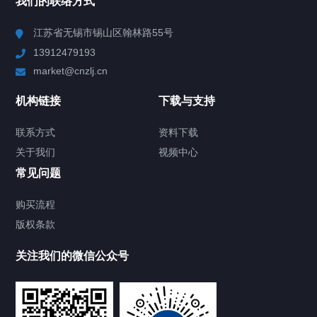
我们的联络方式
Chiller高精度冷热循环器
江苏省无锡市锡山区翰林路55号
13912479193
Chiller高精度制冷循环器
market@cnzlj.cn
制冷加热动态控温系统
机构链接
下载与支持
TCU温度控制单元
联系方式
资料下载
关于我们
视频中心
Chiller温度|流量|压力控制系统
常见问题
Chiller气体控温系统
购买流程
版权条款
Chiller直冷控温机组
关注我们的微信公众号
Heating Circulator加热循环器
Chamber试验箱