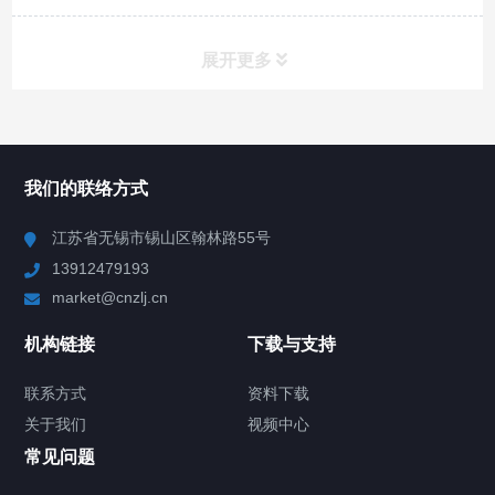
展开更多
所有分类
NAV
我们的联络方式
Chiller高精度冷热循环器
江苏省无锡市锡山区翰林路55号
13912479193
Chiller高精度制冷循环器
market@cnzlj.cn
制冷加热动态控温系统
机构链接
下载与支持
TCU温度控制单元
联系方式
资料下载
关于我们
视频中心
Chiller温度|流量|压力控制系统
常见问题