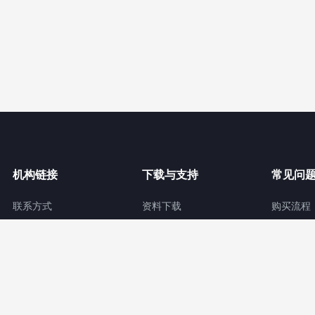
机构链接
下载与支持
常见问
联系方式
资料下载
购买流程
关于我们
视频中心
版权条款
无锡冠亚恒温制冷技术有限公司 All Rights Reserved |
苏ICP备13003857号
|