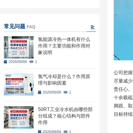
常见问题
FAQ
氢能源冷热一体机有什么
作用？主要功能和作用对
象说明
2026/08/08
1
公司把握
氢气冷却是什么？作用原
尽量减少
理与影响因素
责任心。
2026/08/08
1
十余载砥
脚跟、取
50RT工业冷水机由哪些部
目标持续
分组成？核心结构与部件
作用
2026/08/08
1