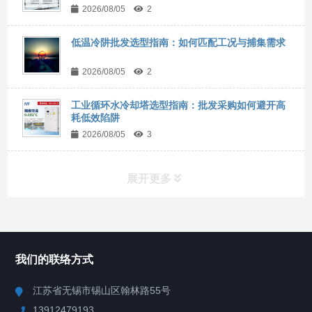
2026/08/05
2
低温冷阱批发选型指南：如何匹配工况与捕集需求
2026/08/05
2
工业循环水冷却塔选型指南：批发采购如何避开高
耗低效陷阱
2026/08/05
3
展开更多
所有分类
NAV
我们的联络方式
Chiller高精度冷热循环器
江苏省无锡市锡山区翰林路55号
13912479193
Chiller高精度制冷循环器