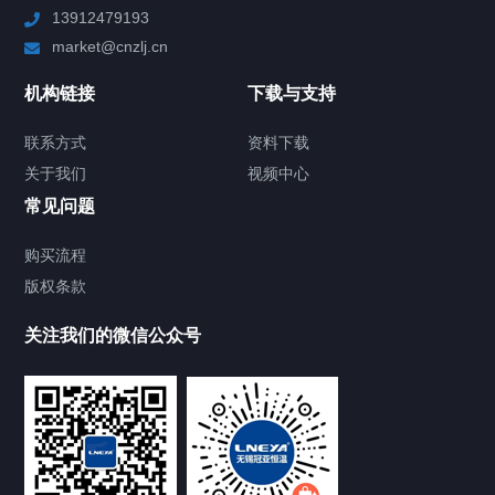
13912479193
Chiller高精度制冷循环器
market@cnzlj.cn
制冷加热动态控温系统
机构链接
下载与支持
TCU温度控制单元
联系方式
资料下载
关于我们
视频中心
Chiller温度|流量|压力控制系统
常见问题
Chiller气体控温系统
购买流程
版权条款
Chiller直冷控温机组
关注我们的微信公众号
Heating Circulator加热循环器
Chamber试验箱
FREEZER低温箱