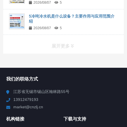
2026/08/07
5
5冷吨冷水机是什么设备？主要作用与应用范围介
绍
2026/08/07
5
展开更多
所有分类
NAV
我们的联络方式
Chiller高精度冷热循环器
江苏省无锡市锡山区翰林路55号
13912479193
Chiller高精度制冷循环器
market@cnzlj.cn
制冷加热动态控温系统
机构链接
下载与支持